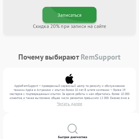
Записаться
Скидка 20% при записи на сайте
Почему выбирают
RemSupport
AppleRemSupport — проверенный сервисный центр по ремонту и обслуживанию
техники Apple в Астрахани с опытом более 10 лет. В штате компании — более 19
мастеров с подтвержденным опытом. За время работы к нам обратились более 10 000
клиентов, а также выполнено общее число ремонтов превысило 12 000. Ежемесячно в
сервисный центр поступает более 300 обращений, включая , , . Мы выполняем ремонт
Читать далее
различного уровня сложности и обеспечиваем надежный результат благодаря
отлаженным процессам ремонта.
Быстрая диагностика