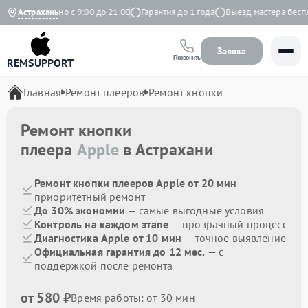
с
Ежедневно с 9:00 до 21:00
Астрахань
Гарантия до 1 года
Выезд мастера беспла
Заявка
Позвонить
REMSUPPORT
Главная
Ремонт плееров
Ремонт кнопки
Ремонт кнопки
плеера
Apple
в Астрахани
Ремонт кнопки плееров Apple от 20 мин
—
приоритетный ремонт
До 30% экономии
— самые выгодные условия
Контроль на каждом этапе
— прозрачный процесс
Диагностика Apple от 10 мин
— точное выявление
Официальная гарантия до 12 мес.
— с
поддержкой после ремонта
от 580 ₽
Время работы: от 30 мин