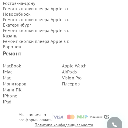
Ростов-на-Дону
Ремонт кнопки плеера Apple в г.
Новосибирск
Ремонт кнопки плеера Apple в г.
Екатеринбург
Ремонт кнопки плеера Apple в г.
Казань
Ремонт кнопки плеера Apple в г.
Воронеж
Ремонт кнопки плеера Apple в г.
Ремонт
Волгоград
Ремонт кнопки плеера Apple в г.
MacBook
Apple Watch
Самара
IMac
AirPods
Ремонт кнопки плеера Apple в г.
Mac
Vision Pro
Пермь
Мониторов
Плееров
Ремонт кнопки плеера Apple в г.
Мини ПК
Красноярск
Ремонт кнопки плеера Apple в г.
IPhone
Ижевск
IPad
Ремонт кнопки плеера Apple в г.
Челябинск
Мы принимаем
Ремонт кнопки плеера Apple в г.
все формы оплаты
Тюмень
Политика конфиденциальности