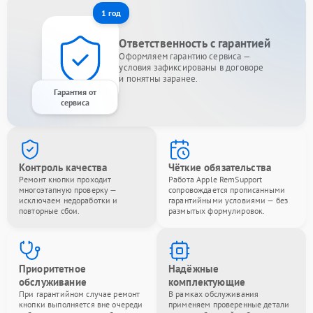
1 год
Ответственность с гарантией
Оформляем гарантию сервиса —
условия зафиксированы в договоре
и понятны заранее.
Гарантия от
сервиса
Контроль качества
Чёткие обязательства
Ремонт кнопки проходит
Работа Apple RemSupport
многоэтапную проверку —
сопровождается прописанными
исключаем недоработки и
гарантийными условиями — без
повторные сбои.
размытых формулировок.
Приоритетное
Надёжные
обслуживание
комплектующие
При гарантийном случае ремонт
В рамках обслуживания
кнопки выполняется вне очереди
применяем проверенные детали