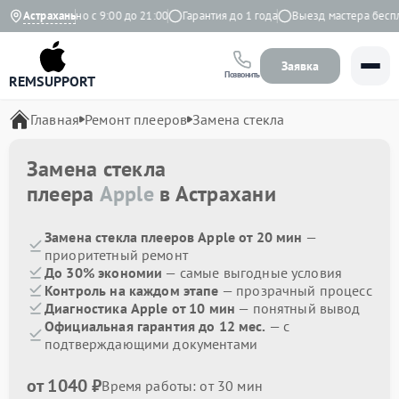
с
Ежедневно с 9:00 до 21:00
Астрахань
Гарантия до 1 года
Выезд мастера беспла
Заявка
Позвонить
REMSUPPORT
Главная
Ремонт плееров
Замена стекла
Замена стекла
плеера
Apple
в Астрахани
Замена стекла плееров Apple от 20 мин
—
приоритетный ремонт
До 30% экономии
— самые выгодные условия
Контроль на каждом этапе
— прозрачный процесс
Диагностика Apple от 10 мин
— понятный вывод
Официальная гарантия до 12 мес.
— с
подтверждающими документами
от 1040 ₽
Время работы: от 30 мин