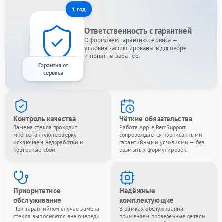
1 год
Ответственность с гарантией
Оформляем гарантию сервиса —
условия зафиксированы в договоре
и понятны заранее.
Гарантия от
сервиса
Контроль качества
Чёткие обязательства
Замена стекла проходит
Работа Apple RemSupport
многоэтапную проверку —
сопровождается прописанными
исключаем недоработки и
гарантийными условиями — без
повторные сбои.
размытых формулировок.
Приоритетное
Надёжные
обслуживание
комплектующие
При гарантийном случае замена
В рамках обслуживания
стекла выполняется вне очереди
применяем проверенные детали