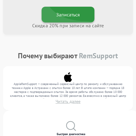
Записаться
Скидка 20% при записи на сайте
Почему выбирают
RemSupport
AppleRemSupport — современный сервисный центр по ремонту и обслуживанию
техники Apple в Астрахани с опытом более 10 лет. В штате компании — порядка 18
мастеров с подтвержденным опытом. За время работы обслужено более 10 000
клиентов, а также выполнено более 12 000 ремонтов. Ежемесячно в сервисный центр
поступает от 300 устройств, включая , , . Мы беремся за задачи любой сложности и
Читать далее
поддерживаем высокий стандарт качества благодаря квалификации мастеров.
Быстрая диагностика