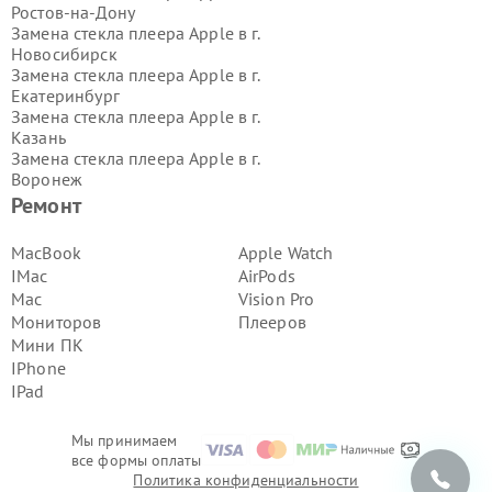
Ростов-на-Дону
Замена стекла плеера Apple в г.
Новосибирск
Замена стекла плеера Apple в г.
Екатеринбург
Замена стекла плеера Apple в г.
Казань
Замена стекла плеера Apple в г.
Воронеж
Замена стекла плеера Apple в г.
Ремонт
Волгоград
Замена стекла плеера Apple в г.
MacBook
Apple Watch
Самара
IMac
AirPods
Замена стекла плеера Apple в г.
Mac
Vision Pro
Пермь
Мониторов
Плееров
Замена стекла плеера Apple в г.
Мини ПК
Красноярск
Замена стекла плеера Apple в г.
IPhone
Ижевск
IPad
Замена стекла плеера Apple в г.
Челябинск
Мы принимаем
Замена стекла плеера Apple в г.
все формы оплаты
Тюмень
Политика конфиденциальности