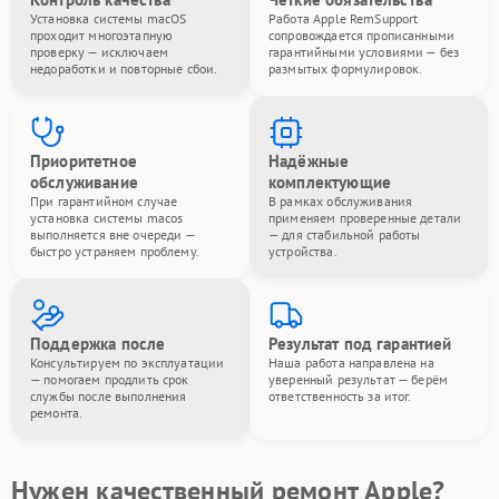
Установка системы macOS
Работа Apple RemSupport
проходит многоэтапную
сопровождается прописанными
проверку — исключаем
гарантийными условиями — без
недоработки и повторные сбои.
размытых формулировок.
Приоритетное
Надёжные
обслуживание
комплектующие
При гарантийном случае
В рамках обслуживания
установка системы macos
применяем проверенные детали
выполняется вне очереди —
— для стабильной работы
быстро устраняем проблему.
устройства.
Поддержка после
Результат под гарантией
Консультируем по эксплуатации
Наша работа направлена на
— помогаем продлить срок
уверенный результат — берём
службы после выполнения
ответственность за итог.
ремонта.
Нужен качественный ремонт Apple?