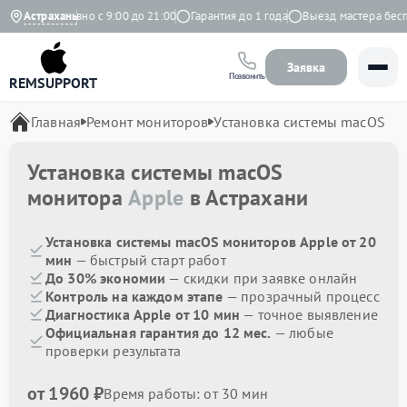
кс
Ежедневно с 9:00 до 21:00
Астрахань
Гарантия до 1 года
Выезд мастера беспла
Заявка
Позвонить
REMSUPPORT
Главная
Ремонт мониторов
Установка системы macOS
Установка системы macOS
монитора
Apple
в Астрахани
Установка системы macOS мониторов Apple от 20
мин
— быстрый старт работ
До 30% экономии
— скидки при заявке онлайн
Контроль на каждом этапе
— прозрачный процесс
Диагностика Apple от 10 мин
— точное выявление
Официальная гарантия до 12 мес.
— любые
проверки результата
от 1960 ₽
Время работы: от 30 мин