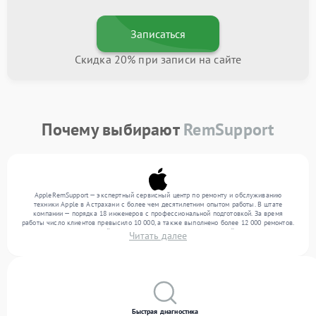
Записаться
Скидка 20% при записи на сайте
Почему выбирают
RemSupport
AppleRemSupport — экспертный сервисный центр по ремонту и обслуживанию
техники Apple в Астрахани с более чем десятилетним опытом работы. В штате
компании — порядка 18 инженеров с профессиональной подготовкой. За время
работы число клиентов превысило 10 000, а также выполнено более 12 000 ремонтов.
Ежемесячно в сервисный центр поступает более 300 обращений, включая , , . Мы
Читать далее
выполняем ремонт различного уровня сложности и предлагаем стабильный уровень
сервиса благодаря отлаженным процессам ремонта.
Быстрая диагностика