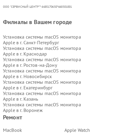
ООО "СЕРВИСНЫЙ ЦЕНТР"* 6685170650*668501001
Филиалы в Вашем городе
Установка системы macOS монитора
Apple в г.
Санкт-Петербург
Установка системы macOS монитора
Apple в г.
Краснодар
Установка системы macOS монитора
Apple в г.
Ростов-на-Дону
Установка системы macOS монитора
Apple в г.
Новосибирск
Установка системы macOS монитора
Apple в г.
Екатеринбург
Установка системы macOS монитора
Apple в г.
Казань
Установка системы macOS монитора
Apple в г.
Воронеж
Установка системы macOS монитора
Ремонт
Apple в г.
Волгоград
Установка системы macOS монитора
MacBook
Apple Watch
Apple в г.
Самара