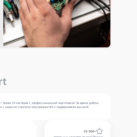
rt
— более 19 мастеров с профессиональной подготовкой. За время работы
таем с широким спектром неисправностей и поддерживаем высокий
50 000+
довольных клиентов по всей России