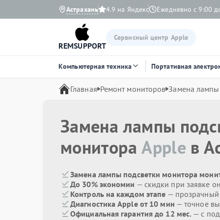
Астрахань
4.9 на Яндекс
Ежедневно с 9:00 д
Сервисный центр Apple
REMSUPPORT
Компьютерная техника
Портативная электро
Главная
Ремонт мониторов
Замена лампы
Замена лампы подс
монитора
Apple
в А
Замена лампы подсветки монитора монит
До 30% экономии
— скидки при заявке о
Контроль на каждом этапе
— прозрачный
Диагностика Apple от 10 мин
— точное вы
Официальная гарантия до 12 мес.
— с по