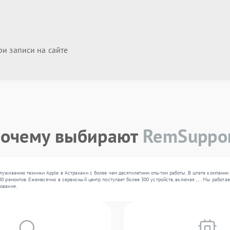
и записи на сайте
очему выбирают
RemSuppo
луживанию техники Apple в Астрахани с более чем десятилетним опытом работы. В штате компании 
0 ремонтов. Ежемесячно в сервисный центр поступает более 300 устройств, включая , , . Мы рабо
ования.