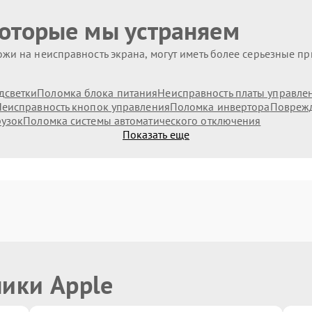
которые мы устраняем
жи на неисправность экрана, могут иметь более серьезные п
дсветки
Поломка блока питания
Неисправность платы управле
еисправность кнопок управления
Поломка инвертора
Поврежд
рузок
Поломка системы автоматического отключения
Показать еще
ники Apple