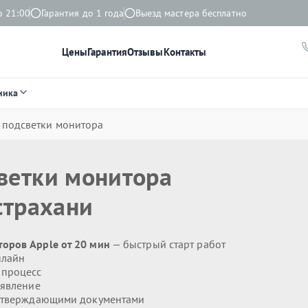
о 21:00
Гарантия до 1 года
Выезд мастера бесплатно
Цены
Гарантия
Отзывы
Контакты
ника
 подсветки монитора
ветки монитора
страхани
оров Apple от 20 мин
— быстрый старт работ
нлайн
 процесс
явление
дтверждающими документами