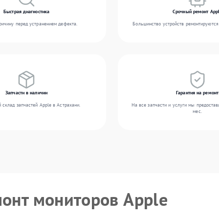
Быстрая диагностика
Срочный ремонт App
ичину перед устранением дефекта.
Большинство устройств ремонтируются 
Запчасти в наличии
Гарантия на ремонт
 склад запчастей Apple в Астрахани.
На все запчасти и услуги мы предостав
мес.
монт мониторов Apple