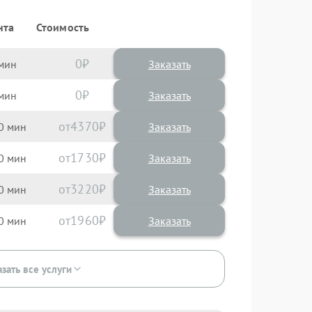
нта
Стоимость
0
Заказать
0
Заказать
4370
0
1730
0
3220
0
1960
0
зать все услуги