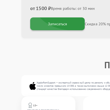
от 1500 ₽
Время работы: от 30 мин
Записаться
Скидка 20% пр
П
AppleRemSupport — экспертный сервисный центр по ремонту и обс
число клиентов превысило 10 000, а также выполнено свыше 12 00
стандарт качества благодаря использованию современного оборуд
13+
лет опыта в ремонте техники