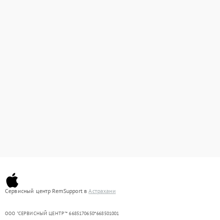
Сервисный центр RemSupport в
Астрахани
ООО "СЕРВИСНЫЙ ЦЕНТР"* 6685170650*668501001