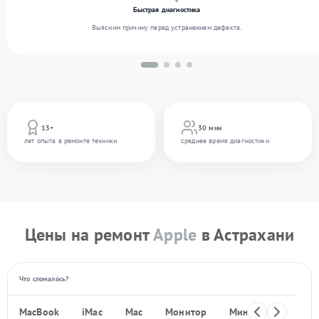
Быстрая диагностика
Выясним причину перед устранением дефекта.
13+
30 мин
лет опыта в ремонте техники
среднее время диагностики
Цены на ремонт
Apple
в Астрахани
Что сломалось?
MacBook
iMac
Mac
Монитор
Мини ПК
iPho