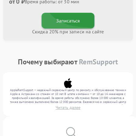
от 0 ₽
Время работы: от 30 мин
Записаться
Скидка 20% при записи на сайте
Почему выбирают
RemSupport
AppleRemSupport — надежный сервисный центр по ремонту и обслуживанию техники
Apple в Астрахани со стажем от 10 лет. В штате компании — от 10 до 16 инженеров с
профильной квалификацией. За время работы обслужено более 10 000 клиентов, а
также выполнено выполнено более 12 000 ремонтов. Ежемесячно в сервисный центр
поступает свыше 300 единиц техники, включая , , . Мы устраняем поломки любой
Читать далее
сложности и поддерживаем высокий стандарт качества благодаря использованию
современного оборудования.