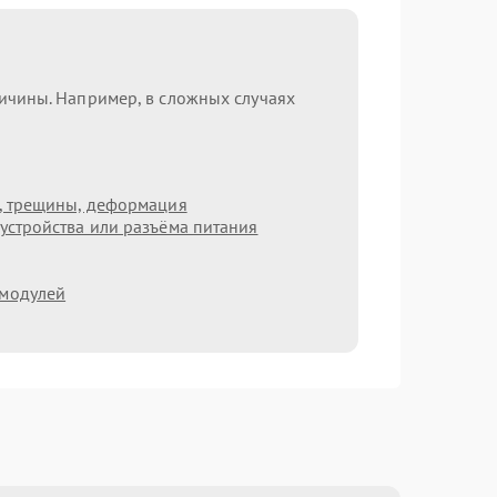
ричины. Например, в сложных случаях
т, трещины, деформация
устройства или разъёма питания
 модулей