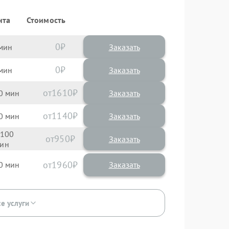
нта
Стоимость
0
Заказать
0
Заказать
1610
0
1140
0
100
950
1960
0
се услуги