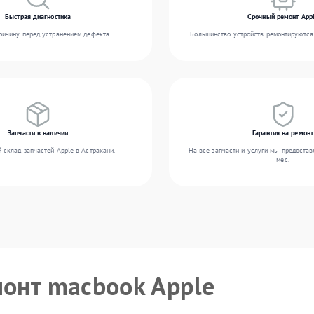
Быстрая диагностика
Срочный ремонт App
ичину перед устранением дефекта.
Большинство устройств ремонтируются 
Запчасти в наличии
Гарантия на ремонт
 склад запчастей Apple в Астрахани.
На все запчасти и услуги мы предостав
мес.
монт macbook Apple