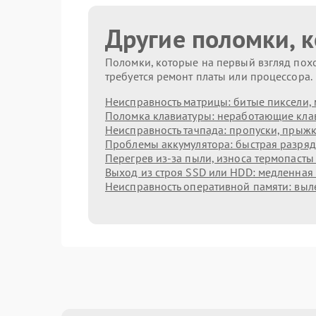
Другие поломки, 
Поломки, которые на первый взгляд похо
требуется ремонт платы или процессора.
Неисправность матрицы: битые пиксели, 
Поломка клавиатуры: неработающие клав
Неисправность тачпада: пропуски, прыжк
Проблемы аккумулятора: быстрая разрядк
Перегрев из‑за пыли, износа термопасты
Выход из строя SSD или HDD: медленная 
Неисправность оперативной памяти: выл