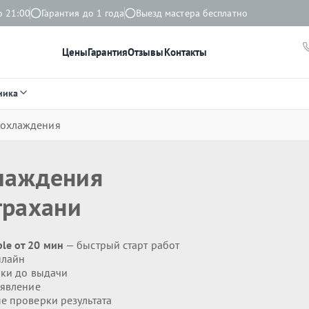
о 21:00
Гарантия до 1 года
Выезд мастера бесплатно
Цены
Гарантия
Отзывы
Контакты
ника
 охлаждения
лаждения
трахани
le от 20 мин
— быстрый старт работ
нлайн
ики до выдачи
явление
 проверки результата