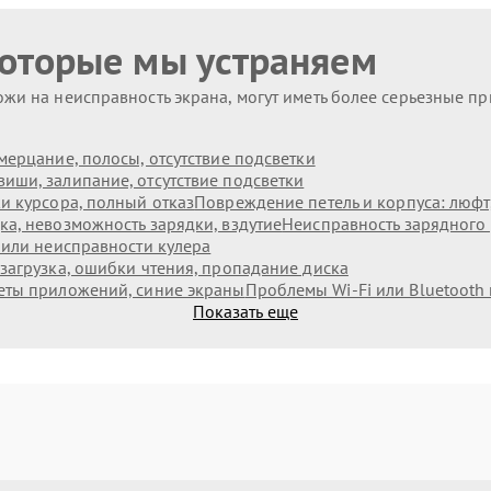
которые мы устраняем
жи на неисправность экрана, могут иметь более серьезные п
мерцание, полосы, отсутствие подсветки
иши, залипание, отсутствие подсветки
и курсора, полный отказ
Повреждение петель и корпуса: люф
а, невозможность зарядки, вздутие
Неисправность зарядного 
 или неисправности кулера
загрузка, ошибки чтения, пропадание диска
еты приложений, синие экраны
Проблемы Wi‑Fi или Bluetooth
Показать еще