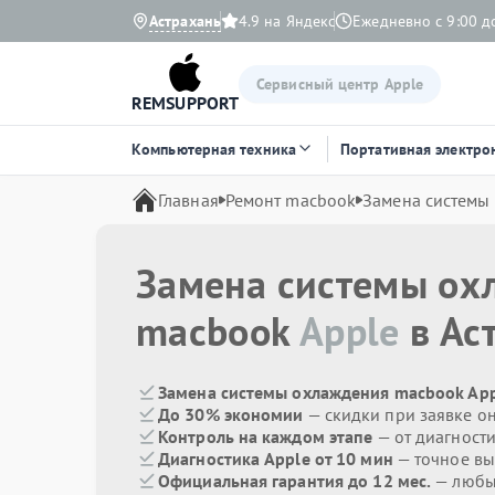
Астрахань
4.9 на Яндекс
Ежедневно с 9:00 д
Сервисный центр Apple
REMSUPPORT
Компьютерная техника
Портативная электро
Главная
Ремонт macbook
Замена системы
Замена системы ох
macbook
Apple
в Ас
Замена системы охлаждения macbook App
До 30% экономии
— скидки при заявке о
Контроль на каждом этапе
— от диагност
Диагностика Apple от 10 мин
— точное вы
Официальная гарантия до 12 мес.
— любые