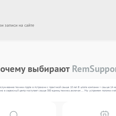
и записи на сайте
очему выбирают
RemSuppo
служиванию техники Apple в Астрахани с практикой свыше 10 лет. В штате компании — свыше 14 м
чно в сервисный центр поступает свыше 300 единиц техники, включая , , . Мы устраняем поломки 