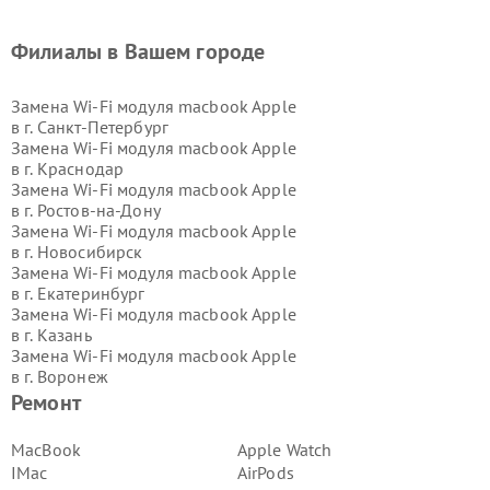
Филиалы в Вашем городе
Замена Wi-Fi модуля macbook Apple
в г.
Санкт-Петербург
Замена Wi-Fi модуля macbook Apple
в г.
Краснодар
Замена Wi-Fi модуля macbook Apple
в г.
Ростов-на-Дону
Замена Wi-Fi модуля macbook Apple
в г.
Новосибирск
Замена Wi-Fi модуля macbook Apple
в г.
Екатеринбург
Замена Wi-Fi модуля macbook Apple
в г.
Казань
Замена Wi-Fi модуля macbook Apple
в г.
Воронеж
Замена Wi-Fi модуля macbook Apple
Ремонт
в г.
Волгоград
Замена Wi-Fi модуля macbook Apple
MacBook
Apple Watch
в г.
Самара
IMac
AirPods
Замена Wi-Fi модуля macbook Apple