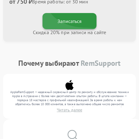
от 750 ₽
Время работы: от 30 мин
Записаться
Скидка 20% при записи на сайте
Почему выбирают
RemSupport
AppleRemSupport — надежный сервисный центр по ремонту и обслуживанию техники
Apple в Астрахани с более чем десятилетним опытом работы. В штате компании —
порядка 18 мастеров с профильной квалификацией. За время работы к нам
обратились более 10 000 клиентов, а также выполнено общее число ремонтов
превысило 12 000. Ежемесячно в сервисный центр поступает более 300 устройств,
Читать далее
включая , , . Мы выполняем ремонт различного уровня сложности и гарантируем
высокое качество обслуживания благодаря опыту команды.