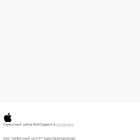
Сервисный центр RemSupport в
Астрахани
ООО "СЕРВИСНЫЙ ЦЕНТР"* 6685170650*668501001