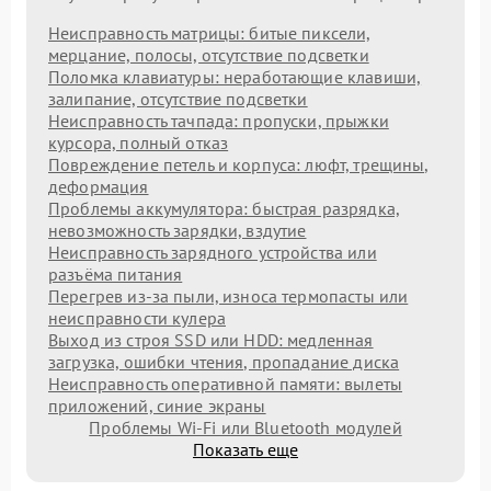
Неисправность матрицы: битые пиксели,
мерцание, полосы, отсутствие подсветки
Поломка клавиатуры: неработающие клавиши,
залипание, отсутствие подсветки
Неисправность тачпада: пропуски, прыжки
курсора, полный отказ
Повреждение петель и корпуса: люфт, трещины,
деформация
Проблемы аккумулятора: быстрая разрядка,
невозможность зарядки, вздутие
Неисправность зарядного устройства или
разъёма питания
Перегрев из‑за пыли, износа термопасты или
неисправности кулера
Выход из строя SSD или HDD: медленная
загрузка, ошибки чтения, пропадание диска
Неисправность оперативной памяти: вылеты
приложений, синие экраны
Проблемы Wi‑Fi или Bluetooth модулей
Показать еще