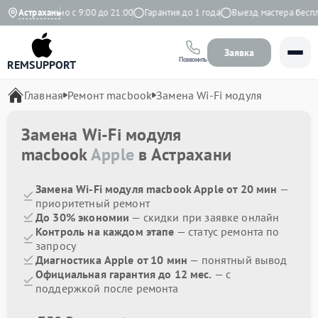
Ежедневно с 9:00 до 21:00
Астрахань
Гарантия до 1 года
Выезд мастера бесплат
Заявка
Позвонить
REMSUPPORT
Главная
Ремонт macbook
Замена Wi-Fi модуля
Замена Wi-Fi модуля
macbook
Apple
в Астрахани
Замена Wi-Fi модуля macbook Apple от 20 мин
—
приоритетный ремонт
До 30% экономии
— скидки при заявке онлайн
Контроль на каждом этапе
— статус ремонта по
запросу
Диагностика Apple от 10 мин
— понятный вывод
Официальная гарантия до 12 мес.
— с
поддержкой после ремонта