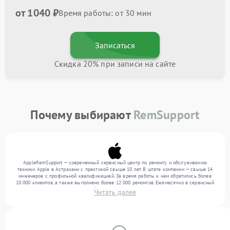
от 1040 ₽
Время работы: от 30 мин
Записаться
Скидка 20% при записи на сайте
Почему выбирают
RemSupport
AppleRemSupport — современный сервисный центр по ремонту и обслуживанию
техники Apple в Астрахани с практикой свыше 10 лет. В штате компании — свыше 14
инженеров с профильной квалификацией. За время работы к нам обратились более
10 000 клиентов, а также выполнено более 12 000 ремонтов. Ежемесячно в сервисный
центр поступает более 300 устройств, включая , , . Мы выполняем ремонт различного
Читать далее
уровня сложности и гарантируем высокое качество обслуживания благодаря
использованию современного оборудования.