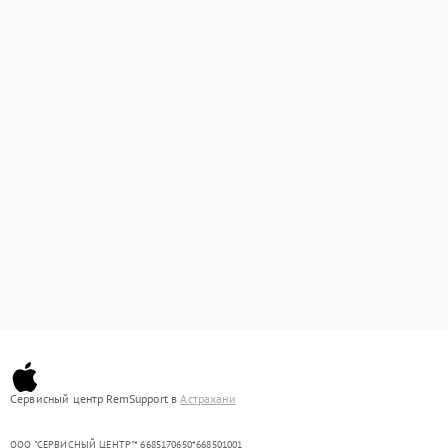
Сервисный центр RemSupport в
Астрахани
ООО "СЕРВИСНЫЙ ЦЕНТР"* 6685170650*668501001