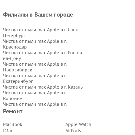
Филиалы в Вашем городе
Чистка от пыли mac Apple в г.
Санкт-
Петербург
Чистка от пыли mac Apple в г.
Краснодар
Чистка от пыли mac Apple в г.
Ростов-
на-Дону
Чистка от пыли mac Apple в г.
Новосибирск
Чистка от пыли mac Apple в г.
Екатеринбург
Чистка от пыли mac Apple в г.
Казань
Чистка от пыли mac Apple в г.
Воронеж
Чистка от пыли mac Apple в г.
Волгоград
Ремонт
Чистка от пыли mac Apple в г.
Самара
Чистка от пыли mac Apple в г.
Пермь
MacBook
Apple Watch
Чистка от пыли mac Apple в г.
IMac
AirPods
Красноярск