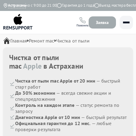
с
Ежедневно с 9:00 до 21:00
Астрахань
Гарантия до 1 года
Выезд мастера бесплат
Заявка
Позвонить
REMSUPPORT
Главная
Ремонт mac
Чистка от пыли
Чистка от пыли
mac
Apple
в Астрахани
Чистка от пыли mac Apple от 20 мин
— быстрый
старт работ
До 30% экономии
— всегда свежие акции и
спецпредложения
Контроль на каждом этапе
— статус ремонта по
запросу
Диагностика Apple от 10 мин
— быстрый результат
Официальная гарантия до 12 мес.
— любые
проверки результата