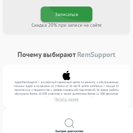
Записаться
Скидка 20% при записи на сайте
Почему выбирают
RemSupport
AppleRemSupport — экспертный сервисный центр по ремонту и обслуживанию
техники Apple в Астрахани со стажем от 10 лет. В штате компании — свыше 22
технических специалистов с профессиональной подготовкой. За время работы
обслужено более 10 000 клиентов, а также выполнено более 12 000 ремонтов.
Ежемесячно в сервисный центр поступает более 300 устройств, включая , , . Мы
Читать далее
беремся за задачи любой сложности и поддерживаем высокий стандарт качества
благодаря использованию современного оборудования.
Быстрая диагностика