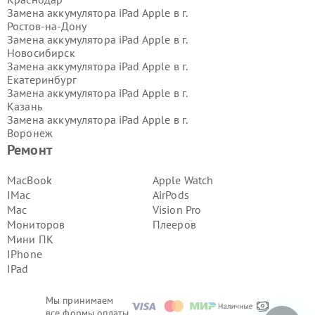
Замена аккумулятора iPad Apple в г.
Ростов-на-Дону
Замена аккумулятора iPad Apple в г.
Новосибирск
Замена аккумулятора iPad Apple в г.
Екатеринбург
Замена аккумулятора iPad Apple в г.
Казань
Замена аккумулятора iPad Apple в г.
Воронеж
Замена аккумулятора iPad Apple в г.
Ремонт
Волгоград
Замена аккумулятора iPad Apple в г.
MacBook
Apple Watch
Самара
IMac
AirPods
Замена аккумулятора iPad Apple в г.
Mac
Vision Pro
Пермь
Мониторов
Плееров
Замена аккумулятора iPad Apple в г.
Мини ПК
Красноярск
Замена аккумулятора iPad Apple в г.
IPhone
Ижевск
IPad
Замена аккумулятора iPad Apple в г.
Челябинск
Мы принимаем
Замена аккумулятора iPad Apple в г.
все формы оплаты