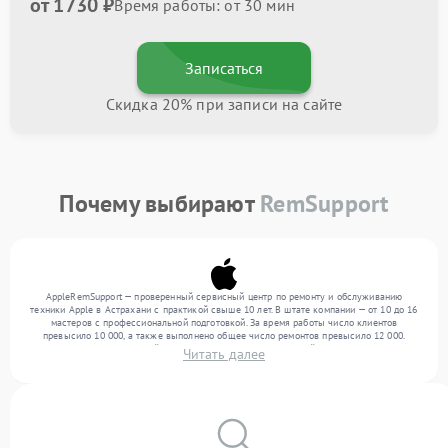
от 1730 ₽
Время работы: от 30 мин
Записаться
Скидка 20% при записи на сайте
Почему выбирают
RemSupport
AppleRemSupport — проверенный сервисный центр по ремонту и обслуживанию
техники Apple в Астрахани с практикой свыше 10 лет. В штате компании — от 10 до 16
мастеров с профессиональной подготовкой. За время работы число клиентов
превысило 10 000, а также выполнено общее число ремонтов превысило 12 000.
Ежемесячно в сервисный центр поступает более 300 устройств, включая , , . Мы
Читать далее
выполняем ремонт различного уровня сложности и гарантируем высокое качество
обслуживания благодаря опыту команды.