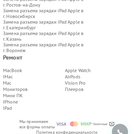
г.
Ростов-на-Дону
Замена разъема зарядки iPad Apple в
г.
Новосибирск
Замена разъема зарядки iPad Apple в
г.
Екатеринбург
Замена разъема зарядки iPad Apple в
г.
Казань
Замена разъема зарядки iPad Apple в
г.
Воронеж
Замена разъема зарядки iPad Apple в
Ремонт
г.
Волгоград
Замена разъема зарядки iPad Apple в
MacBook
Apple Watch
г.
Самара
IMac
AirPods
Замена разъема зарядки iPad Apple в
Mac
Vision Pro
г.
Пермь
Мониторов
Плееров
Замена разъема зарядки iPad Apple в
Мини ПК
г.
Красноярск
Замена разъема зарядки iPad Apple в
IPhone
г.
Ижевск
IPad
Замена разъема зарядки iPad Apple в
г.
Челябинск
Мы принимаем
Замена разъема зарядки iPad Apple в
все формы оплаты
г.
Тюмень
Политика конфиденциальности