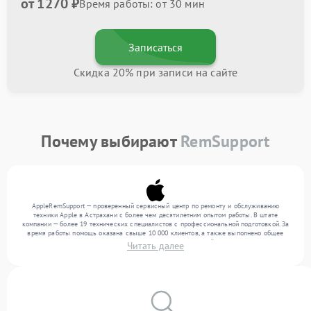
от 1270 ₽
Время работы: от 30 мин
Записаться
Скидка 20% при записи на сайте
Почему выбирают
RemSupport
AppleRemSupport — проверенный сервисный центр по ремонту и обслуживанию
техники Apple в Астрахани с более чем десятилетним опытом работы. В штате
компании — более 19 технических специалистов с профессиональной подготовкой. За
время работы помощь оказана свыше 10 000 клиентов, а также выполнено общее
число ремонтов превысило 12 000. Ежемесячно в сервисный центр поступает более
Читать далее
300 обращений, включая , , . Мы устраняем поломки любой сложности и предлагаем
стабильный уровень сервиса благодаря опыту команды.