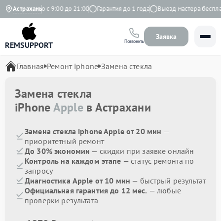
Ежедневно с 9:00 до 21:00
Астрахань
Гарантия до 1 года
Выезд мастера бесплат
Заявка
Позвонить
REMSUPPORT
Главная
Ремонт iphone
Замена стекла
Замена стекла
iPhone
Apple
в Астрахани
Замена стекла iphone Apple от 20 мин
—
приоритетный ремонт
До 30% экономии
— скидки при заявке онлайн
Контроль на каждом этапе
— статус ремонта по
запросу
Диагностика Apple от 10 мин
— быстрый результат
Официальная гарантия до 12 мес.
— любые
проверки результата