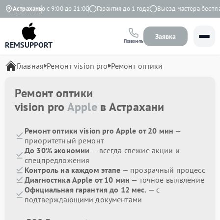
Ежедневно с 9:00 до 21:00
Астрахань
Гарантия до 1 года
Выезд мастера бесплатн
Заявка
Позвонить
REMSUPPORT
Главная
Ремонт vision pro
Ремонт оптики
Ремонт оптики
vision pro
Apple
в Астрахани
Ремонт оптики vision pro Apple от 20 мин
—
приоритетный ремонт
До 30% экономии
— всегда свежие акции и
спецпредложения
Контроль на каждом этапе
— прозрачный процесс
Диагностика Apple от 10 мин
— точное выявление
Официальная гарантия до 12 мес.
— с
подтверждающими документами