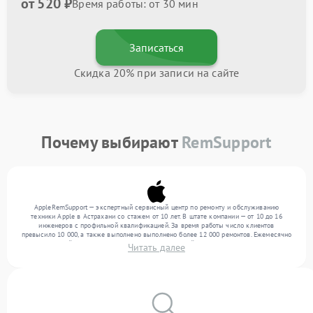
от 520 ₽
Время работы: от 30 мин
Записаться
Скидка 20% при записи на сайте
Почему выбирают
RemSupport
AppleRemSupport — экспертный сервисный центр по ремонту и обслуживанию
техники Apple в Астрахани со стажем от 10 лет. В штате компании — от 10 до 16
инженеров с профильной квалификацией. За время работы число клиентов
превысило 10 000, а также выполнено выполнено более 12 000 ремонтов. Ежемесячно
в сервисный центр поступает более 300 обращений, включая , , . Мы устраняем
Читать далее
поломки любой сложности и поддерживаем высокий стандарт качества благодаря
использованию современного оборудования.